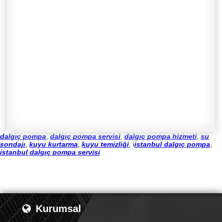
dalgıç pompa
,
dalgıç pompa servisi
,
dalgıç pompa hizmeti
,
su
sondajı
,
kuyu kurtarma
,
kuyu temizliği
, i
istanbul dalgıç pompa
,
istanbul dalgıç pompa servisi
Kurumsal