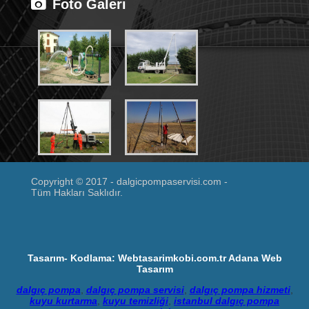
Foto Galeri
Copyright © 2017 - dalgicpompaservisi.com -
Tüm Hakları Saklıdır.
Tasarım- Kodlama: Webtasarimkobi.com.tr
Adana Web
Tasarım
dalgıç pompa
,
dalgıç pompa servisi
,
dalgıç pompa hizmeti
,
kuyu kurtarma
,
kuyu temizliği
,
istanbul dalgıç pompa